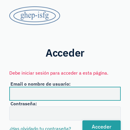
Saltar
GHEP
al
contenido
-
principal
Grupo
ISFG
de
Habla
Acceder
Española
y
Debe iniciar sesión para acceder a esta página.
Portuguesa
Email o nombre de usuario:
de
la
Contraseña:
International
Society
for
Acceder
¿Has olvidado tu contraseña?