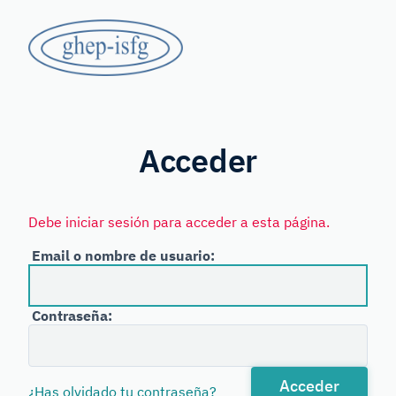
Saltar
GHEP
al
contenido
-
principal
Grupo
ISFG
de
Habla
Acceder
Española
y
Debe iniciar sesión para acceder a esta página.
Portuguesa
Email o nombre de usuario:
de
la
Contraseña:
International
Society
for
Acceder
¿Has olvidado tu contraseña?