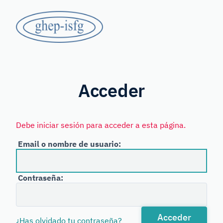
Saltar
GHEP
al
contenido
-
principal
Grupo
ISFG
de
Habla
Acceder
Española
y
Debe iniciar sesión para acceder a esta página.
Portuguesa
Email o nombre de usuario:
de
la
Contraseña:
International
Society
for
Acceder
¿Has olvidado tu contraseña?