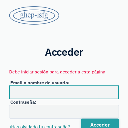
Saltar
GHEP
al
contenido
-
principal
Grupo
ISFG
de
Habla
Acceder
Española
y
Debe iniciar sesión para acceder a esta página.
Portuguesa
Email o nombre de usuario:
de
la
Contraseña:
International
Society
for
Acceder
¿Has olvidado tu contraseña?