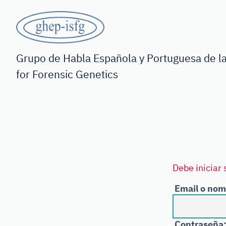
Saltar
al
contenido
GHEP
principal
-
Grupo de Habla Española y Portuguesa de la
for Forensic Genetics
ISFG
Debe iniciar 
Email o nom
Contraseña