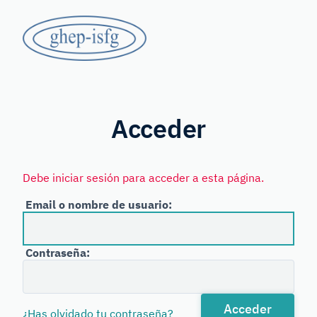
Saltar
GHEP
al
contenido
-
principal
Grupo
ISFG
de
Habla
Acceder
Española
y
Debe iniciar sesión para acceder a esta página.
Portuguesa
Email o nombre de usuario:
de
la
Contraseña:
International
Society
for
Acceder
¿Has olvidado tu contraseña?