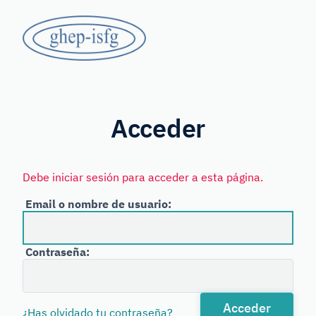
Saltar
GHEP
al
contenido
-
principal
Grupo
ISFG
de
Habla
Acceder
Española
y
Debe iniciar sesión para acceder a esta página.
Portuguesa
Email o nombre de usuario:
de
la
Contraseña:
International
Society
for
Acceder
¿Has olvidado tu contraseña?