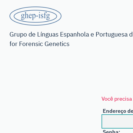
Saltar
para
o
GHEP
conteúdo
principal
-
Grupo de Línguas Espanhola e Portuguesa da
for Forensic Genetics
ISFG
Você precisa 
Endereço de
Senha: