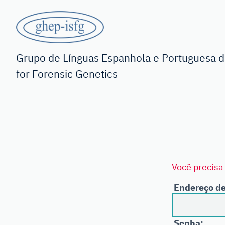
Saltar
para
o
GHEP
conteúdo
principal
-
Grupo de Línguas Espanhola e Portuguesa da
for Forensic Genetics
ISFG
Você precisa 
Endereço de
Senha: