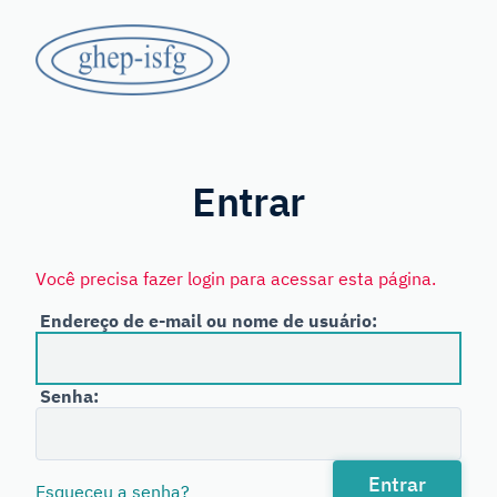
Saltar
GHEP
para
o
-
conteúdo
principal
Grupo
ISFG
de
Línguas
Entrar
Espanhola
e
Você precisa fazer login para acessar esta página.
Portuguesa
Endereço de e-mail ou nome de usuário:
da
International
Senha:
Society
for
Forensic
Entrar
Esqueceu a senha?