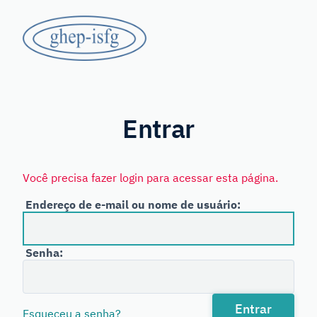
Saltar
GHEP
para
o
-
conteúdo
principal
Grupo
ISFG
de
Línguas
Entrar
Espanhola
e
Você precisa fazer login para acessar esta página.
Portuguesa
Endereço de e-mail ou nome de usuário:
da
International
Senha:
Society
for
Forensic
Entrar
Esqueceu a senha?