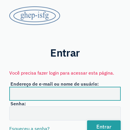
Saltar
GHEP
para
o
-
conteúdo
principal
Grupo
ISFG
de
Línguas
Entrar
Espanhola
e
Você precisa fazer login para acessar esta página.
Portuguesa
Endereço de e-mail ou nome de usuário:
da
International
Senha:
Society
for
Forensic
Entrar
Esqueceu a senha?