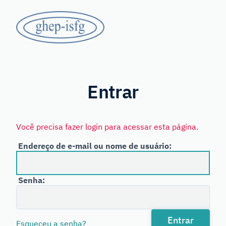
Saltar
GHEP
para
o
-
conteúdo
principal
Grupo
ISFG
de
Línguas
Entrar
Espanhola
e
Você precisa fazer login para acessar esta página.
Portuguesa
Endereço de e-mail ou nome de usuário:
da
International
Senha:
Society
for
Forensic
Entrar
Esqueceu a senha?