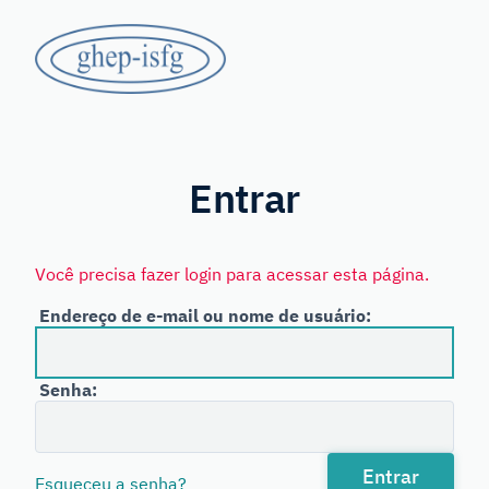
Saltar
GHEP
para
o
-
conteúdo
principal
Grupo
ISFG
de
Línguas
Entrar
Espanhola
e
Você precisa fazer login para acessar esta página.
Portuguesa
Endereço de e-mail ou nome de usuário:
da
International
Senha:
Society
for
Forensic
Entrar
Esqueceu a senha?