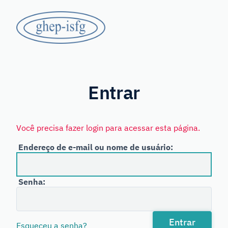
Saltar
GHEP
para
o
-
conteúdo
principal
Grupo
ISFG
de
Línguas
Entrar
Espanhola
e
Você precisa fazer login para acessar esta página.
Portuguesa
Endereço de e-mail ou nome de usuário:
da
International
Senha:
Society
for
Forensic
Entrar
Esqueceu a senha?