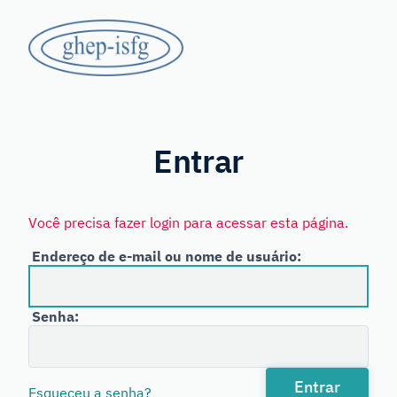
Saltar
GHEP
para
o
-
conteúdo
principal
Grupo
ISFG
de
Línguas
Entrar
Espanhola
e
Você precisa fazer login para acessar esta página.
Portuguesa
Endereço de e-mail ou nome de usuário:
da
International
Senha:
Society
for
Forensic
Entrar
Esqueceu a senha?