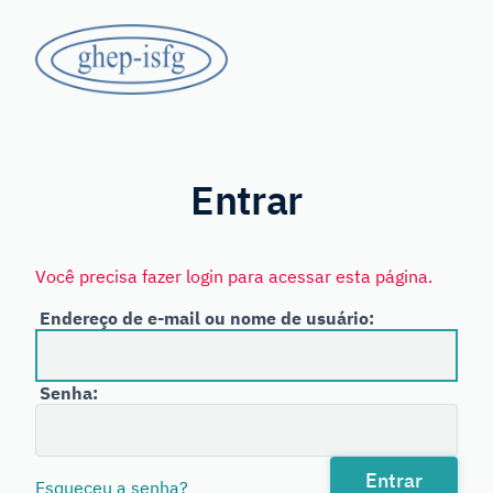
Saltar
GHEP
para
o
-
conteúdo
principal
Grupo
ISFG
de
Línguas
Entrar
Espanhola
e
Você precisa fazer login para acessar esta página.
Portuguesa
Endereço de e-mail ou nome de usuário:
da
International
Senha:
Society
for
Forensic
Entrar
Esqueceu a senha?