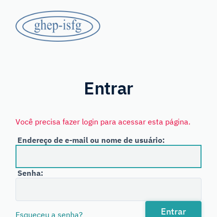
Saltar
GHEP
para
o
-
conteúdo
principal
Grupo
ISFG
de
Línguas
Entrar
Espanhola
e
Você precisa fazer login para acessar esta página.
Portuguesa
Endereço de e-mail ou nome de usuário:
da
International
Senha:
Society
for
Forensic
Entrar
Esqueceu a senha?