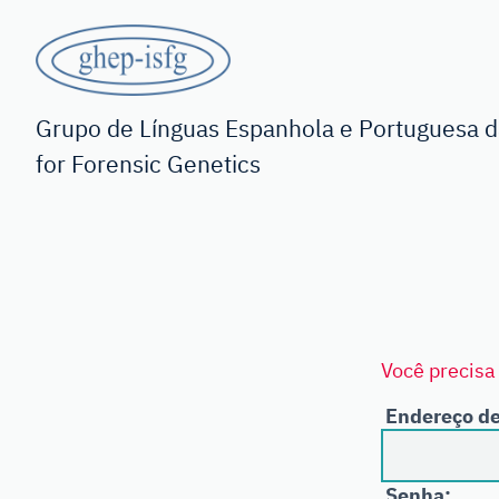
Saltar
para
o
GHEP
conteúdo
principal
-
Grupo de Línguas Espanhola e Portuguesa da
for Forensic Genetics
ISFG
Você precisa 
Endereço de
Senha: