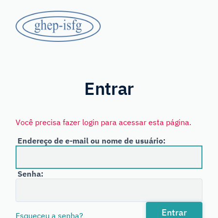
Saltar
GHEP
para
o
-
conteúdo
principal
Grupo
ISFG
de
Línguas
Entrar
Espanhola
e
Você precisa fazer login para acessar esta página.
Portuguesa
Endereço de e-mail ou nome de usuário:
da
International
Senha:
Society
for
Forensic
Entrar
Esqueceu a senha?