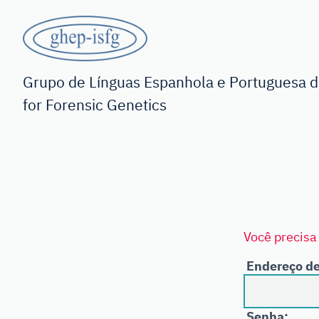
Saltar
para
o
GHEP
conteúdo
principal
-
Grupo de Línguas Espanhola e Portuguesa da
for Forensic Genetics
ISFG
Você precisa 
Endereço de
Senha: