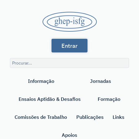
Saltar
para
GHEP
o
conteúdo
-
principal
Grupo
ISFG
Entrar
de
Línguas
Consulta
Espanhola
de
Pesquisar
pesquisa
e
Informação
Jornadas
Portuguesa
da
Ensaios Aptidão & Desafios
Formação
International
Society
Comissões de Trabalho
Publicações
Links
for
Apoios
Forensic