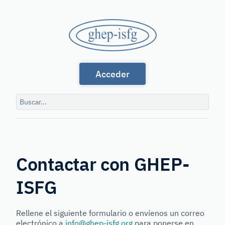
Saltar
al
GHEP
contenido
principal
-
Grupo
ISFG
Acceder
de
Habla
Consulta
Española
de
Buscar
búsqueda
y
Portuguesa
de
Contactar con GHEP-
la
ISFG
International
Society
Rellene el siguiente formulario o envíenos un correo
for
electrónico a
info@ghep-isfg.org
para ponerse en