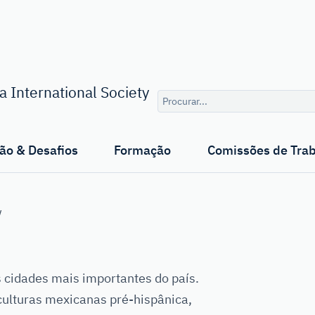
Consulta
 International Society
de
pesquisa
ão & Desafios
Formação
Comissões de Tra
/
s cidades mais importantes do país.
culturas mexicanas pré-hispânica,