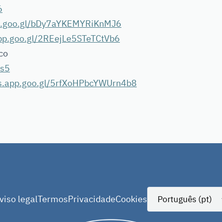
6
pp.goo.gl/bDy7aYKEMYRiKnMJ6
app.goo.gl/2REejLe5STeTCtVb6
co
Gs5
ps.app.goo.gl/5rfXoHPbcYWUrn4b8
viso legal
Termos
Privacidade
Cookies