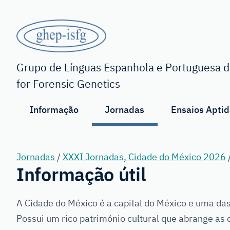
Saltar
para
o
conteúdo
GHEP
principal
-
Grupo de Línguas Espanhola e Portuguesa da
for Forensic Genetics
ISFG
Informação
Jornadas
Ensaios Aptid
Jornadas
/
XXXI Jornadas, Cidade do México 2026
Informação útil
A Cidade do México é a capital do México e uma da
Possui um rico património cultural que abrange as 