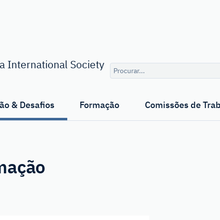
Consulta
 International Society
de
pesquisa
ão & Desafios
Formação
Comissões de Tra
mação