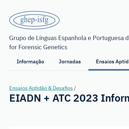
Saltar
para
o
conteúdo
GHEP
principal
-
Grupo de Línguas Espanhola e Portuguesa da
for Forensic Genetics
ISFG
Informação
Jornadas
Ensaios Aptid
Ensaios Aptidão & Desafios
/
EIADN + ATC 2023 Infor