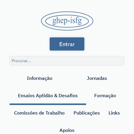
Saltar
para
GHEP
o
conteúdo
-
principal
Grupo
ISFG
Entrar
de
Línguas
Consulta
Espanhola
de
Pesquisar
pesquisa
e
Informação
Jornadas
Portuguesa
da
Ensaios Aptidão & Desafios
Formação
International
Society
Comissões de Trabalho
Publicações
Links
for
Apoios
Forensic