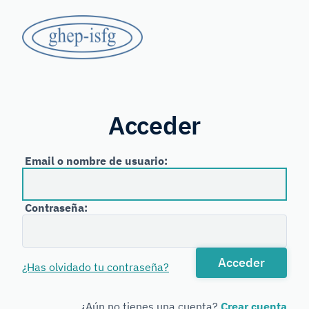
Saltar
GHEP
al
contenido
-
principal
Grupo
ISFG
de
Habla
Acceder
Española
y
Email o nombre de usuario:
Portuguesa
de
Contraseña:
la
International
Acceder
¿Has olvidado tu contraseña?
Society
for
¿Aún no tienes una cuenta?
Crear cuenta