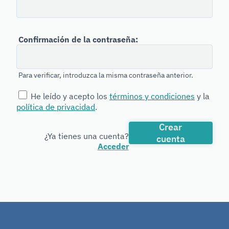
Forensic
Genetics
Su contraseña no puede asemejarse tanto a su
Confirmación de la contraseña:
otra información personal.
Su contraseña debe contener al menos 8
caracteres.
Su contraseña no puede ser una clave utilizada
Para verificar, introduzca la misma contraseña anterior.
comúnmente.
Su contraseña no puede ser completamente
He leído y acepto los
términos y condiciones
y la
numérica.
política de privacidad
.
Crear
¿Ya tienes una cuenta?
cuenta
Acceder