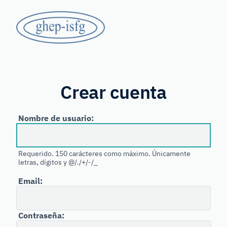
Saltar
GHEP
al
contenido
-
principal
Grupo
ISFG
de
Habla
Crear cuenta
Española
y
Nombre de usuario:
Portuguesa
de
Requerido. 150 carácteres como máximo. Únicamente
letras, dígitos y @/./+/-/_
la
Email:
International
Society
for
Contraseña: