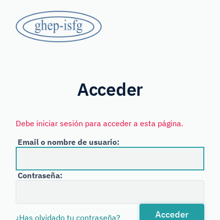
Saltar
GHEP
al
contenido
-
principal
Grupo
ISFG
de
Habla
Acceder
Española
y
Debe iniciar sesión para acceder a esta página.
Portuguesa
Email o nombre de usuario:
de
la
Contraseña:
International
Society
for
Acceder
¿Has olvidado tu contraseña?