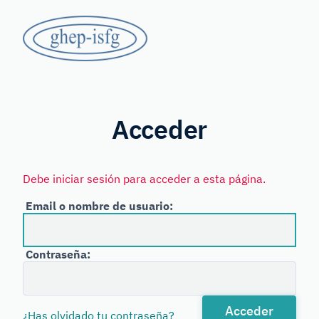
Saltar
GHEP
al
contenido
-
principal
Grupo
ISFG
de
Habla
Acceder
Española
y
Debe iniciar sesión para acceder a esta página.
Portuguesa
Email o nombre de usuario:
de
la
Contraseña:
International
Society
for
Acceder
¿Has olvidado tu contraseña?