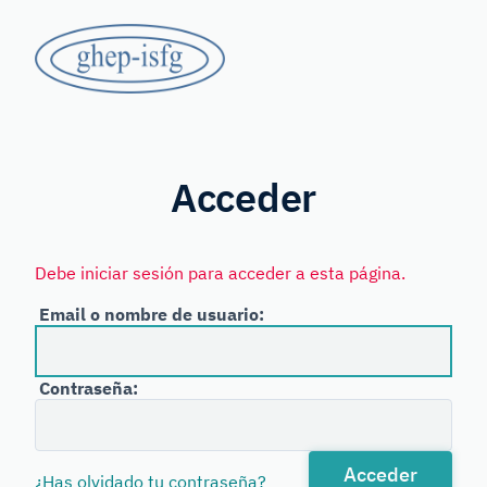
Saltar
GHEP
al
contenido
-
principal
Grupo
ISFG
de
Habla
Acceder
Española
y
Debe iniciar sesión para acceder a esta página.
Portuguesa
Email o nombre de usuario:
de
la
Contraseña:
International
Society
for
Acceder
¿Has olvidado tu contraseña?