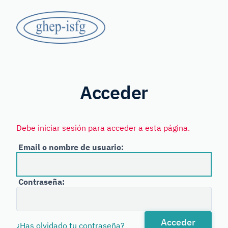
Saltar
GHEP
al
contenido
-
principal
Grupo
ISFG
de
Habla
Acceder
Española
y
Debe iniciar sesión para acceder a esta página.
Portuguesa
Email o nombre de usuario:
de
la
Contraseña:
International
Society
for
Acceder
¿Has olvidado tu contraseña?