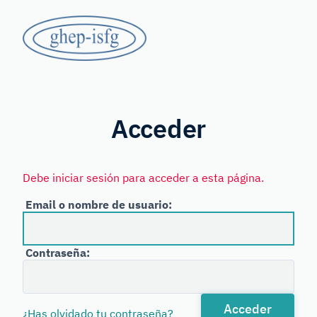
Saltar
GHEP
al
contenido
-
principal
Grupo
ISFG
de
Habla
Acceder
Española
y
Debe iniciar sesión para acceder a esta página.
Portuguesa
Email o nombre de usuario:
de
la
Contraseña:
International
Society
for
Acceder
¿Has olvidado tu contraseña?