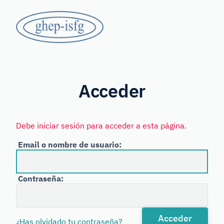
Saltar
GHEP
al
contenido
-
principal
Grupo
ISFG
de
Habla
Acceder
Española
y
Debe iniciar sesión para acceder a esta página.
Portuguesa
Email o nombre de usuario:
de
la
Contraseña:
International
Society
for
Acceder
¿Has olvidado tu contraseña?