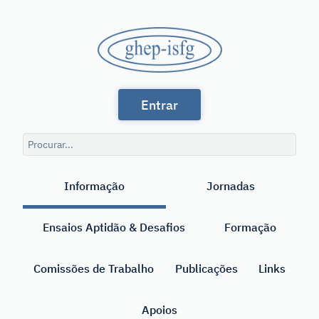
Saltar
para
GHEP
o
conteúdo
-
principal
Grupo
ISFG
Entrar
de
Línguas
Consulta
Espanhola
de
Pesquisar
pesquisa
e
Informação
Jornadas
Portuguesa
da
Ensaios Aptidão & Desafios
Formação
International
Society
Comissões de Trabalho
Publicações
Links
for
Apoios
Forensic