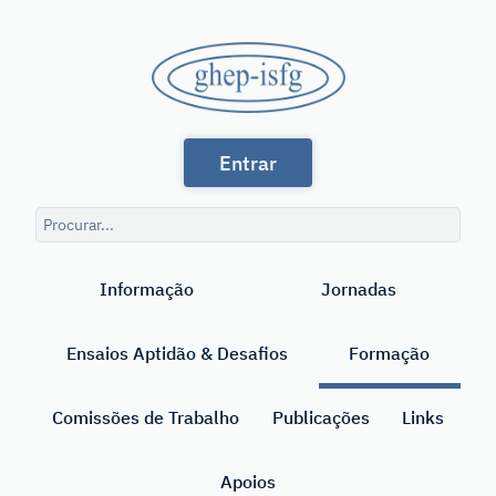
Saltar
para
GHEP
o
conteúdo
-
principal
Grupo
ISFG
Entrar
de
Línguas
Consulta
Espanhola
de
Pesquisar
pesquisa
e
Informação
Jornadas
Portuguesa
da
Ensaios Aptidão & Desafios
Formação
International
Society
Comissões de Trabalho
Publicações
Links
for
Apoios
Forensic