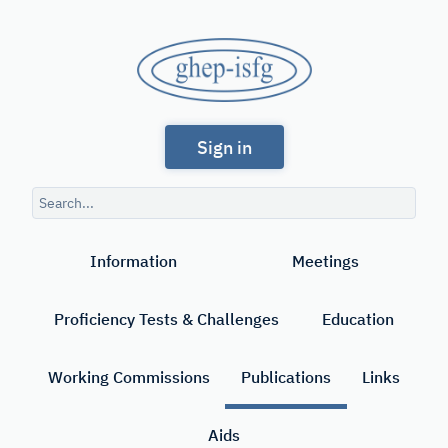
Skip
to
GHEP
main
content
-
Spanish
ISFG
Sign in
and
Portuguese-
Search
speaking
query
Search
Working
Information
Meetings
Group
of
Proficiency Tests & Challenges
Education
the
International
Working Commissions
Publications
Links
Society
Aids
for