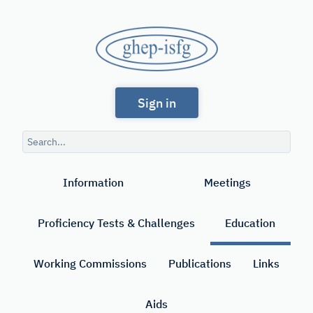
Skip
to
GHEP
main
content
-
Spanish
ISFG
Sign in
and
Portuguese-
Search
speaking
query
Search
Working
Information
Meetings
Group
of
Proficiency Tests & Challenges
Education
the
International
Working Commissions
Publications
Links
Society
Aids
for