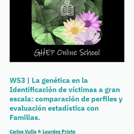
WS3 | La genética en la
Identificación de víctimas a gran
escala: comparación de perfiles y
evaluación estadística con
Familias.
Carlos Vullo
&
Lourdes Prieto