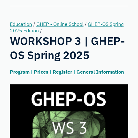
Forensic
Genetics
Education
/
GHEP - Online School
/
GHEP-OS Spring
2025 Edition
/
WORKSHOP 3 | GHEP-
OS Spring 2025
Program
|
Prices
|
Register
|
General Information