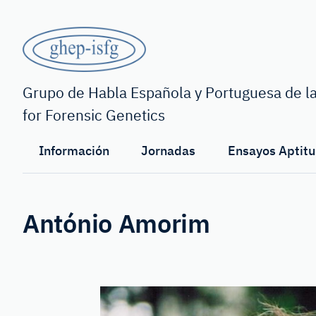
Saltar
al
contenido
principal
GHEP
-
Grupo de Habla Española y Portuguesa de la
for Forensic Genetics
ISFG
Información
Jornadas
Ensayos Aptitu
António Amorim