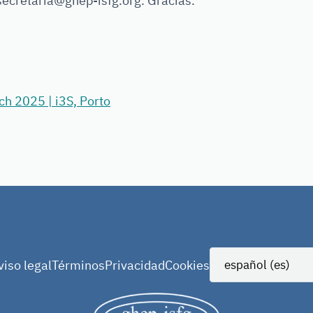
secretaria@ghep-isfg.org. Gracias.
h 2025 | i3S, Porto
viso legal
Términos
Privacidad
Cookies