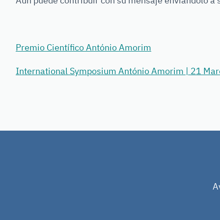
Aún puede contribuir con su mensaje enviándolo a 
Premio Científico António Amorim
International Symposium António Amorim | 21 Marc
A