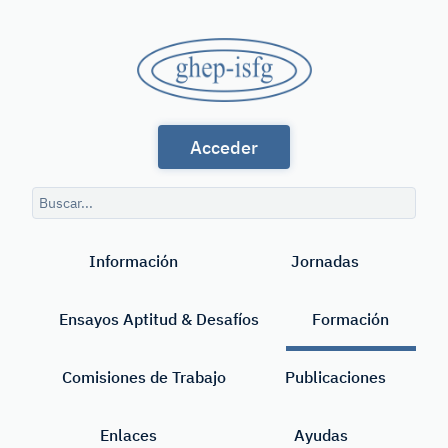
Saltar
al
GHEP
contenido
principal
-
Grupo
ISFG
Acceder
de
Habla
Consulta
Española
de
Buscar
búsqueda
y
Información
Jornadas
Portuguesa
de
Ensayos Aptitud & Desafíos
Formación
la
International
Comisiones de Trabajo
Publicaciones
Society
Enlaces
Ayudas
for