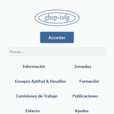
Saltar
al
GHEP
contenido
principal
-
Grupo
ISFG
Acceder
de
Habla
Consulta
Española
de
Buscar
búsqueda
y
Información
Jornadas
Portuguesa
de
Ensayos Aptitud & Desafíos
Formación
la
International
Comisiones de Trabajo
Publicaciones
Society
Enlaces
Ayudas
for