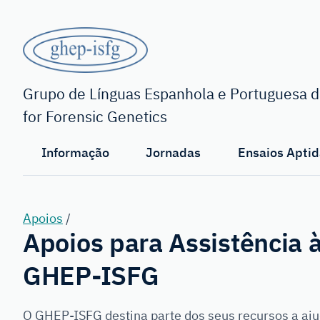
Saltar
para
o
conteúdo
GHEP
principal
-
Grupo de Línguas Espanhola e Portuguesa da
for Forensic Genetics
ISFG
Informação
Jornadas
Ensaios Aptid
Apoios
/
Apoios para Assistência 
GHEP-ISFG
O GHEP-ISFG destina parte dos seus recursos a aju