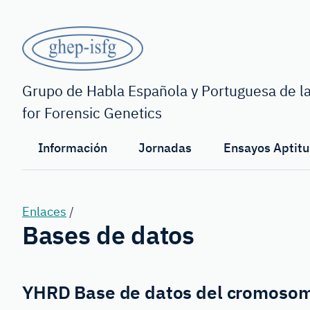
Saltar
al
contenido
principal
GHEP
-
Grupo de Habla Española y Portuguesa de la
for Forensic Genetics
ISFG
Información
Jornadas
Ensayos Aptitu
Enlaces
/
Bases de datos
YHRD
Base de datos del cromoso