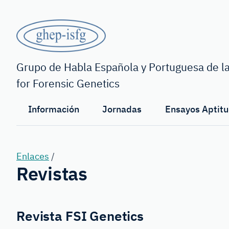
Saltar
al
contenido
principal
GHEP
-
Grupo de Habla Española y Portuguesa de la
for Forensic Genetics
ISFG
Información
Jornadas
Ensayos Aptitu
Enlaces
/
Revistas
Revista FSI Genetics