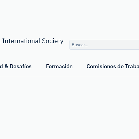
Consulta
 International Society
de
búsqueda
d & Desafíos
Formación
Comisiones de Traba