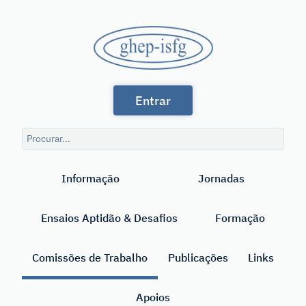
Saltar
para
GHEP
o
conteúdo
-
principal
Grupo
ISFG
Entrar
de
Línguas
Consulta
Espanhola
de
Pesquisar
pesquisa
e
Informação
Jornadas
Portuguesa
da
Ensaios Aptidão & Desafios
Formação
International
Society
Comissões de Trabalho
Publicações
Links
for
Apoios
Forensic