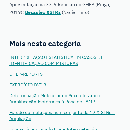
Apresentação na XXIV Reunião do GHEP (Praga,
2019):
Decaplex XSTRs
(Nadia Pinto)
Mais nesta categoria
INTERPRETAÇÃO ESTATÍSTICA EM CASOS DE
IDENTIFICAÇÃO COM MISTURAS
GHEP-REPORTS
EXERCÍCIO DVI-3
Determinação Molecular do Sexo utilizando
Amplificação Isotérmica à Base de LAMP
Estudo de mutações num conjunto de 12 X-STRs –
Ampliação
Educación en Estadística e Interpretación