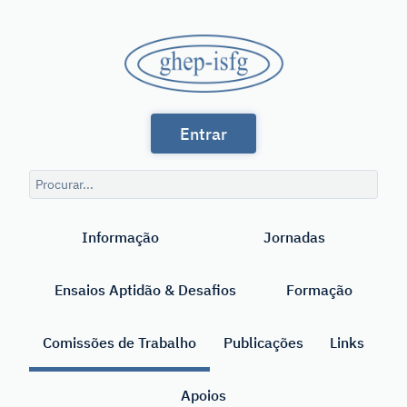
Saltar
para
GHEP
o
conteúdo
-
principal
Grupo
ISFG
Entrar
de
Línguas
Consulta
Espanhola
de
Pesquisar
pesquisa
e
Informação
Jornadas
Portuguesa
da
Ensaios Aptidão & Desafios
Formação
International
Society
Comissões de Trabalho
Publicações
Links
for
Apoios
Forensic