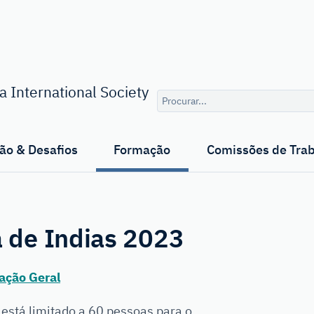
Consulta
 International Society
de
pesquisa
ão & Desafios
Formação
Comissões de Tra
de Indias 2023
ação Geral
está limitado a 60 pessoas para o