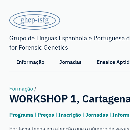
Saltar
para
o
conteúdo
GHEP
principal
-
Grupo de Línguas Espanhola e Portuguesa da
for Forensic Genetics
ISFG
Informação
Jornadas
Ensaios Aptid
Formação
/
WORKSHOP 1, Cartagena 
Programa
|
Preços
|
Inscrição
|
Jornadas
|
Inform
Por favor tenha em atenção que o número de vagas 