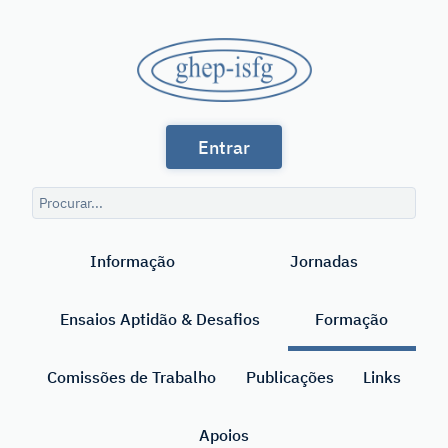
Saltar
para
GHEP
o
conteúdo
-
principal
Grupo
ISFG
Entrar
de
Línguas
Consulta
Espanhola
de
Pesquisar
pesquisa
e
Informação
Jornadas
Portuguesa
da
Ensaios Aptidão & Desafios
Formação
International
Society
Comissões de Trabalho
Publicações
Links
for
Apoios
Forensic