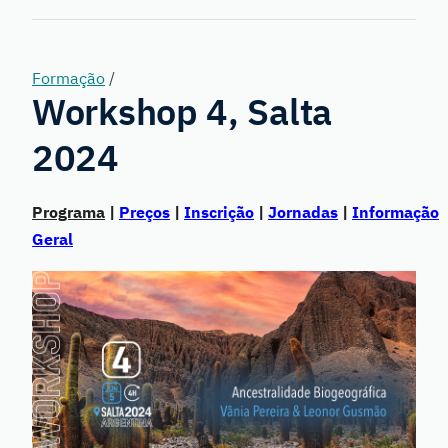
Genetics
Formação
/
Workshop 4, Salta
2024
Programa
|
Preços
|
Inscrição
|
Jornadas
|
Informação
Geral