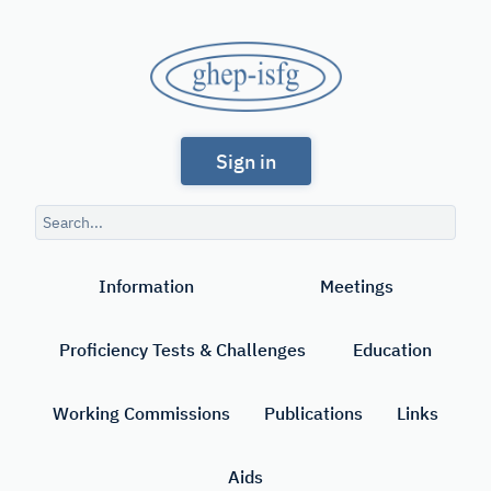
Skip
to
GHEP
main
content
-
Spanish
ISFG
Sign in
and
Portuguese-
Search
speaking
query
Search
Working
Information
Meetings
Group
of
Proficiency Tests & Challenges
Education
the
International
Working Commissions
Publications
Links
Society
Aids
for